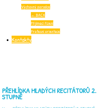
Výchovný poradce
←
BACK
Přijímací řízení
Profesní orientace
Kontakty
PŘEHLÍDKA MLADÝCH RECITÁTORŮ 2.
STUPNĚ