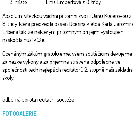
místo Ema Embertová z 8. třídy
Absolutní vítězkou všichni přítomní zvolili Janu Kučerovou z
8. třídy, která předvedla báseň Dceřina kletba Karla Jaromíra
Erbena tak, že některým přítomným při jejím vystoupení
naskočila husí kůže.
Oceněným žákům gratulujeme, všem soutěžícím děkujeme
za hezké výkony a za příjemně strávené odpoledne ve
společnosti těch nejlepších recitátorů 2. stupně naší základní
školy.
odborná porota recitační soutěže
FOTOGALERIE