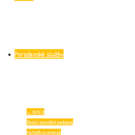
Poradenské služby
←
BACK
Školní speciální pedagog
Metodik prevence