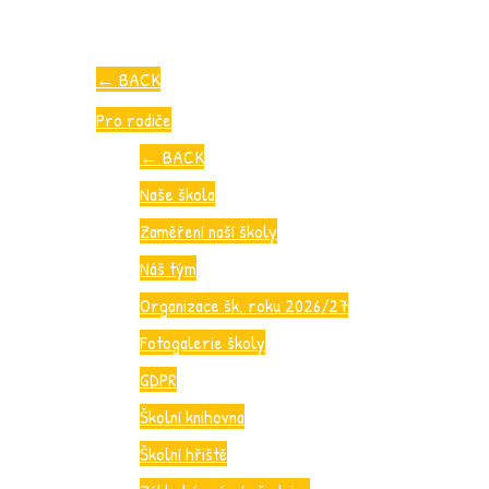
←
BACK
Pro rodiče
←
BACK
Naše škola
Zaměření naší školy
Náš tým
Organizace šk. roku 2026/27
Fotogalerie školy
GDPR
Školní knihovna
Školní hřiště