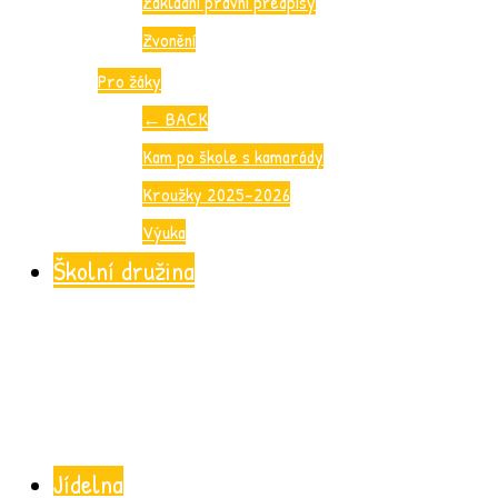
Základní právní předpisy
Zvonění
Pro žáky
←
BACK
Kam po škole s kamarády
Kroužky 2025-2026
Výuka
Školní družina
Jídelna