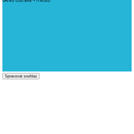
Copyrights: Základní škola Vratimov, Masarykovo náměstí 192,
739 32 Vratimov
Spravovat souhlas