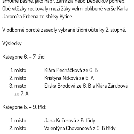
smutné básně, jako např. Zamrzlá nebo Dědečkův pohřeb.
Obě vítězky recitovaly mezi žáky velmi oblíbené verše Karla
Jaromíra Erbena ze sbírky Kytice.
V odborné porotě zasedly vybrané třídní učitelky 2. stupně.
Výsledky:
Kategorie 6. – 7. tříd:
místo Klára Pecháčková ze 6. B
místo Kristýna Nitková ze 6. A
místo Eliška Brodová ze 6. B a Klára Zárubová
ze 7. A
Kategorie 8. – 9. tříd:
místo Jana Kučerová z 8. třídy
místo Valentýna Chovancová z 9. B třídy