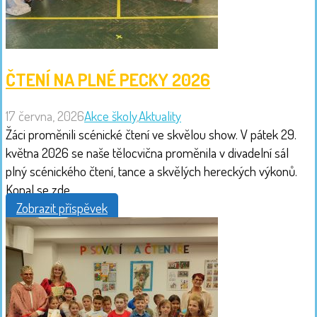
ČTENÍ NA PLNÉ PECKY 2026
17 června, 2026
Akce školy
,
Aktuality
Žáci proměnili scénické čtení ve skvělou show. V pátek 29.
května 2026 se naše tělocvična proměnila v divadelní sál
plný scénického čtení, tance a skvělých hereckých výkonů.
Konal se zde...
Zobrazit příspěvek