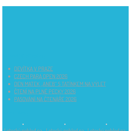
Nejnovější příspěvky
DEVÍTKA V PRAZE
CZECH PARA OPEN 2026
DEN MATEK „ANEB“ S TATÍNKEM NA VÝLET
ČTENÍ NA PLNÉ PECKY 2026
PASOVÁNÍ NA ČTENÁŘE 2026
Budova školy
Letecký pohled na
Letecký pohled na
Letecký pohled na