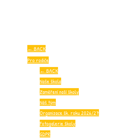
←
BACK
Pro rodiče
←
BACK
Naše škola
Zaměření naší školy
Náš tým
Organizace šk. roku 2026/27
Fotogalerie školy
GDPR