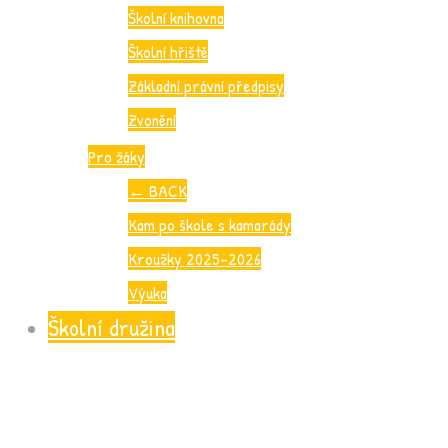
Školní knihovna
Školní hřiště
Základní právní předpisy
Zvonění
Pro žáky
←
BACK
Kam po škole s kamarády
Kroužky 2025-2026
Výuka
Školní družina