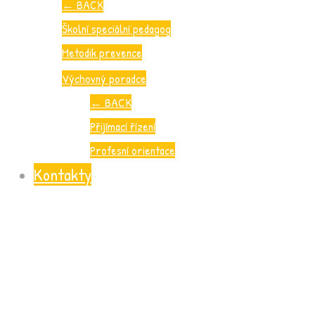
←
BACK
Školní speciální pedagog
Metodik prevence
Výchovný poradce
←
BACK
Přijímací řízení
Profesní orientace
Kontakty