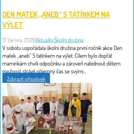
DEN MATEK „ANEB“ S TATÍNKEM NA
VÝLET
17 června, 2026
Aktuality
,
Školní družina
V sobotu uspořádala školní družina první ročník akce Den
matek „aneb“ S tatínkem na výlet. Cílem bylo dopřát
maminkám chvíli odpočinku a zároveň nabídnout dětem
možnost strávit příjemný čas se svými...
Zobrazit příspěvek