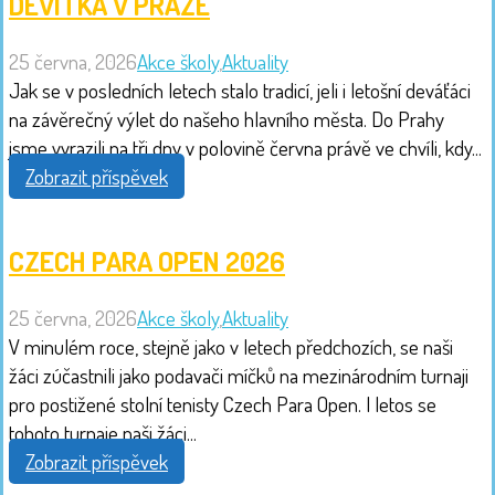
DEVÍTKA V PRAZE
25 června, 2026
Akce školy
,
Aktuality
Jak se v posledních letech stalo tradicí, jeli i letošní deváťáci
na závěrečný výlet do našeho hlavního města. Do Prahy
jsme vyrazili na tři dny v polovině června právě ve chvíli, kdy...
Zobrazit příspěvek
CZECH PARA OPEN 2026
25 června, 2026
Akce školy
,
Aktuality
V minulém roce, stejně jako v letech předchozích, se naši
žáci zúčastnili jako podavači míčků na mezinárodním turnaji
pro postižené stolní tenisty Czech Para Open. I letos se
tohoto turnaje naši žáci...
Zobrazit příspěvek