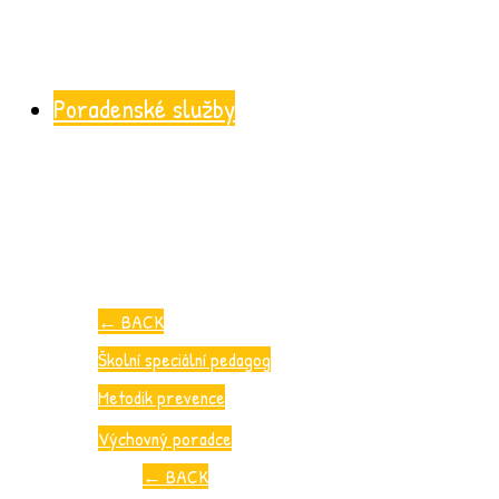
Poradenské služby
←
BACK
Školní speciální pedagog
Metodik prevence
Výchovný poradce
←
BACK