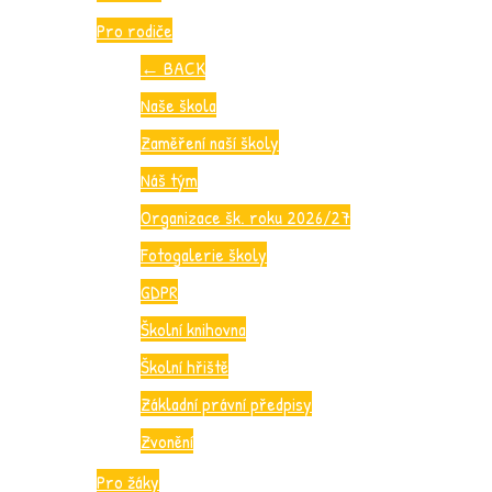
Pro rodiče
←
BACK
Naše škola
Zaměření naší školy
Náš tým
Organizace šk. roku 2026/27
Fotogalerie školy
GDPR
Školní knihovna
Školní hřiště
Základní právní předpisy
Zvonění
Pro žáky