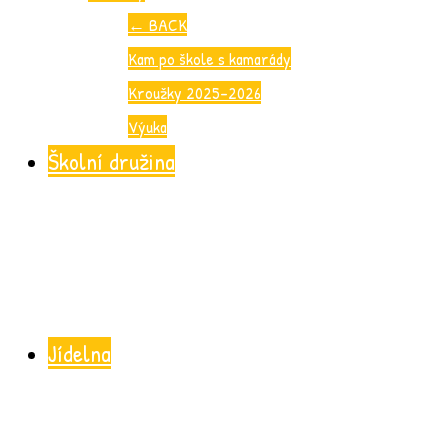
←
BACK
Kam po škole s kamarády
Kroužky 2025-2026
Výuka
Školní družina
Jídelna