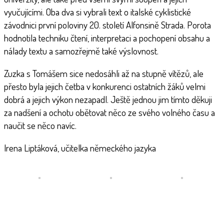
vyučujícími. Oba dva si vybrali text o italské cyklistické
závodnici první poloviny 20. století Alfonsině Strada. Porota
hodnotila techniku čtení, interpretaci a pochopení obsahu a
nálady textu a samozřejmě také výslovnost.
Zuzka s Tomášem sice nedosáhli až na stupně vítězů, ale
přesto byla jejich četba v konkurenci ostatních žáků velmi
dobrá a jejich výkon nezapadl. Ještě jednou jim tímto děkuji
za nadšení a ochotu obětovat něco ze svého volného času a
naučit se něco navíc.
Irena Liptáková, učitelka německého jazyka