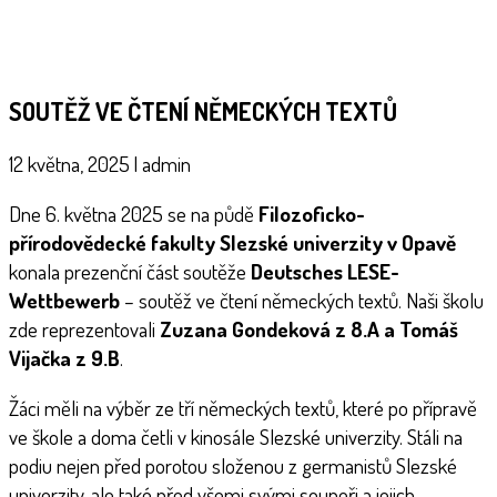
SOUTĚŽ VE ČTENÍ NĚMECKÝCH TEXTŮ
12 května, 2025
|
admin
Dne 6. května 2025 se na půdě
Filozoficko-
přírodovědecké fakulty Slezské univerzity v Opavě
konala prezenční část soutěže
Deutsches LESE-
Wettbewerb
– soutěž ve čtení německých textů. Naši školu
zde reprezentovali
Zuzana Gondeková z 8.A a Tomáš
Vijačka z 9.B
.
Žáci měli na výběr ze tří německých textů, které po přípravě
ve škole a doma četli v kinosále Slezské univerzity. Stáli na
podiu nejen před porotou složenou z germanistů Slezské
univerzity, ale také před všemi svými soupeři a jejich