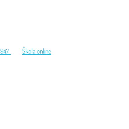
 947
Škola online