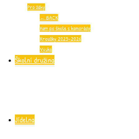
Pro žáky
←
BACK
Kam po škole s kamarády
Kroužky 2025-2026
Výuka
Školní družina
Jídelna