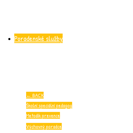
Poradenské služby
←
BACK
Školní speciální pedagog
Metodik prevence
Výchovný poradce