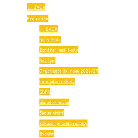
←
BACK
Pro rodiče
←
BACK
Naše škola
Zaměření naší školy
Náš tým
Organizace šk. roku 2026/27
Fotogalerie školy
GDPR
Školní knihovna
Školní hřiště
Základní právní předpisy
Zvonění