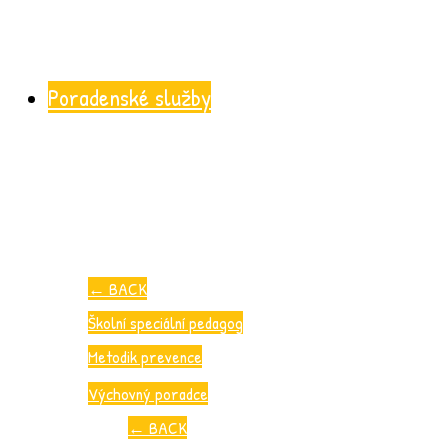
Poradenské služby
←
BACK
Školní speciální pedagog
Metodik prevence
Výchovný poradce
←
BACK