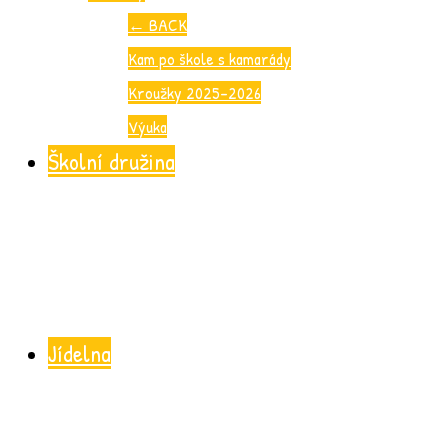
←
BACK
Kam po škole s kamarády
Kroužky 2025-2026
Výuka
Školní družina
Jídelna