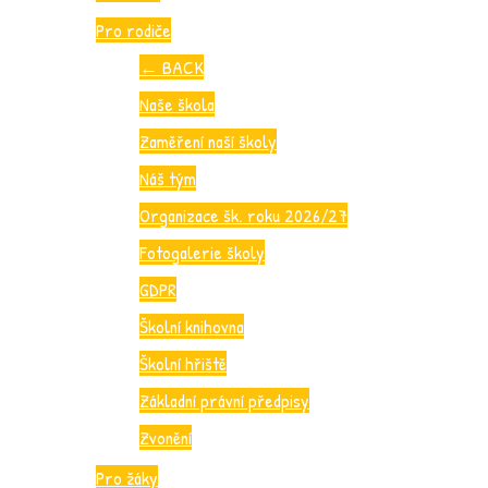
Pro rodiče
←
BACK
Naše škola
Zaměření naší školy
Náš tým
Organizace šk. roku 2026/27
Fotogalerie školy
GDPR
Školní knihovna
Školní hřiště
Základní právní předpisy
Zvonění
Pro žáky