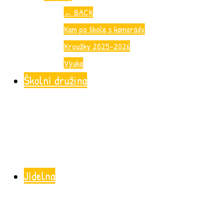
←
BACK
Kam po škole s kamarády
Kroužky 2025-2026
Výuka
Školní družina
Jídelna