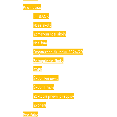
Pro rodiče
←
BACK
Naše škola
Zaměření naší školy
Náš tým
Organizace šk. roku 2026/27
Fotogalerie školy
GDPR
Školní knihovna
Školní hřiště
Základní právní předpisy
Zvonění
Pro žáky