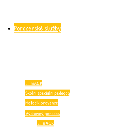
Poradenské služby
←
BACK
Školní speciální pedagog
Metodik prevence
Výchovný poradce
←
BACK