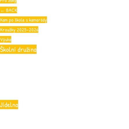
Pro žáky
←
BACK
Kam po škole s kamarády
Kroužky 2025-2026
Výuka
Školní družina
Jídelna