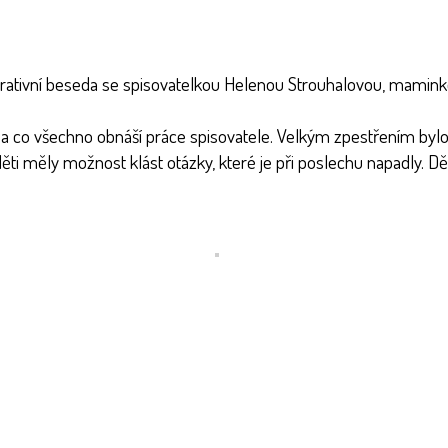
spirativní beseda se spisovatelkou Helenou Strouhalovou, mamink
dy a co všechno obnáší práce spisovatele. Velkým zpestřením byl
ti měly možnost klást otázky, které je při poslechu napadly. D