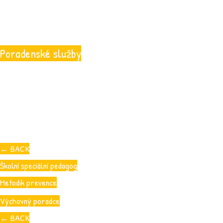
Poradenské služby
←
BACK
Školní speciální pedagog
Metodik prevence
Výchovný poradce
←
BACK