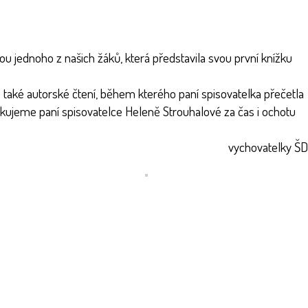
ou jednoho z našich žáků, která představila svou první knížku
o také autorské čtení, během kterého paní spisovatelka přečetla
ěkujeme paní spisovatelce Heleně Strouhalové za čas i ochotu
vychovatelky ŠD