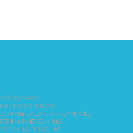
Nejnovější příspěvky
DEVÍTKA V PRAZE
CZECH PARA OPEN 2026
DEN MATEK „ANEB“ S TATÍNKEM NA VÝLET
ČTENÍ NA PLNÉ PECKY 2026
PASOVÁNÍ NA ČTENÁŘE 2026