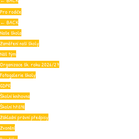
←
BACK
Pro rodiče
←
BACK
Naše škola
Zaměření naší školy
Náš tým
Organizace šk. roku 2026/27
Fotogalerie školy
GDPR
Školní knihovna
Školní hřiště
Základní právní předpisy
Zvonění