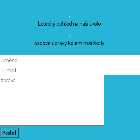
Budova školy
Letecký pohled na naši školu
Sadové úpravy kolem naší školy
Kontaktujte nás