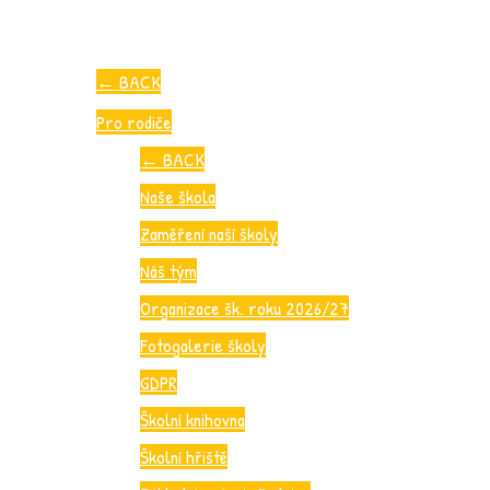
←
BACK
Pro rodiče
←
BACK
Naše škola
Zaměření naší školy
Náš tým
Organizace šk. roku 2026/27
Fotogalerie školy
GDPR
Školní knihovna
Školní hřiště