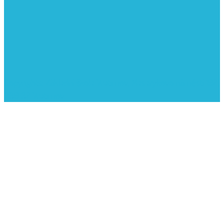
Copyrights: Základní škola Vratimov, Masarykovo náměstí 192,
739 32 Vratimov