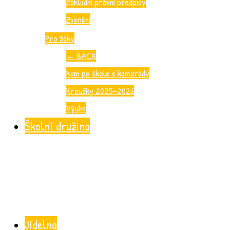
Základní právní předpisy
Zvonění
Pro žáky
←
BACK
Kam po škole s kamarády
Kroužky 2025-2026
Výuka
Školní družina
Jídelna