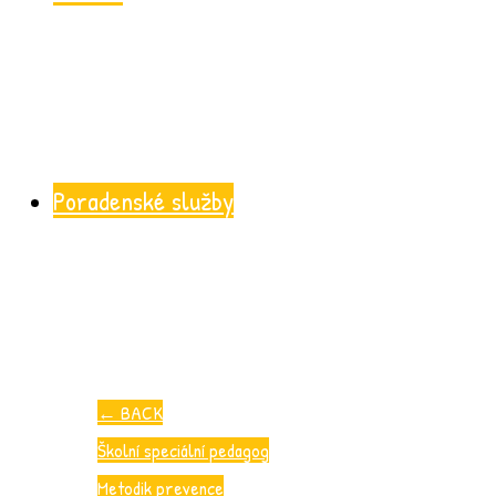
Poradenské služby
←
BACK
Školní speciální pedagog
Metodik prevence