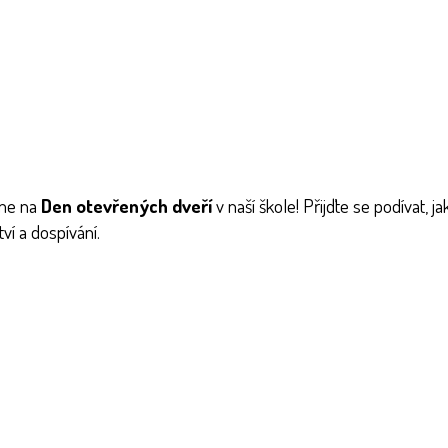
me na
Den otevřených dveří
v naší škole!
Přijďte se podívat, 
ví a dospívání.