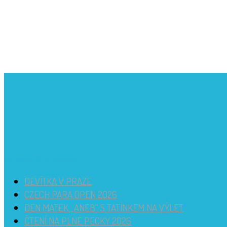
Nejnovější příspěvky
DEVÍTKA V PRAZE
CZECH PARA OPEN 2026
DEN MATEK „ANEB“ S TATÍNKEM NA VÝLET
ČTENÍ NA PLNÉ PECKY 2026