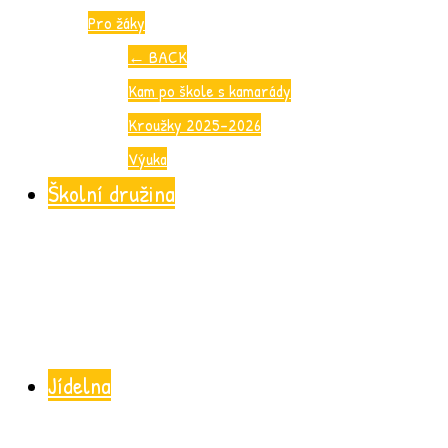
Pro žáky
←
BACK
Kam po škole s kamarády
Kroužky 2025-2026
Výuka
Školní družina
Jídelna