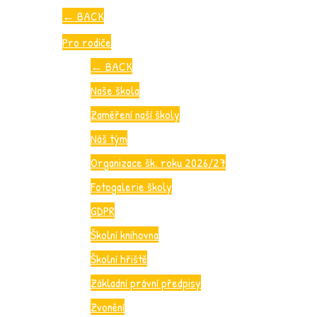
←
BACK
Pro rodiče
←
BACK
Naše škola
Zaměření naší školy
Náš tým
Organizace šk. roku 2026/27
Fotogalerie školy
GDPR
Školní knihovna
Školní hřiště
Základní právní předpisy
Zvonění