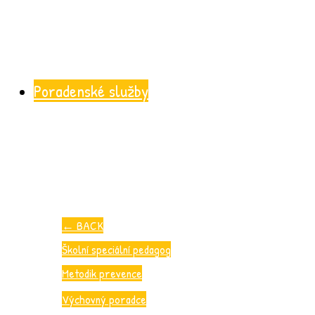
Poradenské služby
←
BACK
Školní speciální pedagog
Metodik prevence
Výchovný poradce