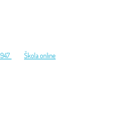
 947
Škola online