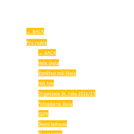
←
BACK
Pro rodiče
←
BACK
Naše škola
Zaměření naší školy
Náš tým
Organizace šk. roku 2026/27
Fotogalerie školy
GDPR
Školní knihovna
Školní hřiště