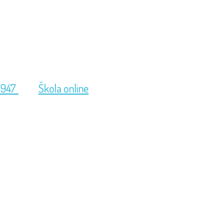
 947
Škola online