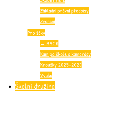
Základní právní předpisy
Zvonění
Pro žáky
←
BACK
Kam po škole s kamarády
Kroužky 2025-2026
Výuka
Školní družina