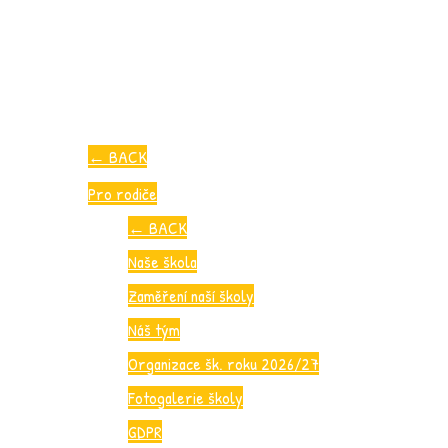
←
BACK
Pro rodiče
←
BACK
Naše škola
Zaměření naší školy
Náš tým
Organizace šk. roku 2026/27
Fotogalerie školy
GDPR