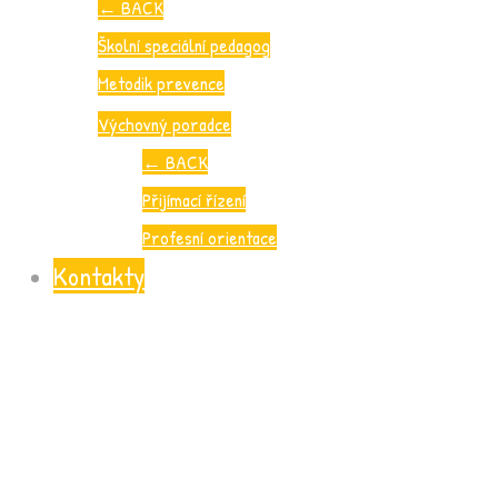
←
BACK
Školní speciální pedagog
Metodik prevence
Výchovný poradce
←
BACK
Přijímací řízení
Profesní orientace
Kontakty