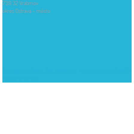
739 32 Vratimov
okres Ostrava – město
Copyrights: Základní škola Vratimov, Masarykovo náměstí 192,
739 32 Vratimov