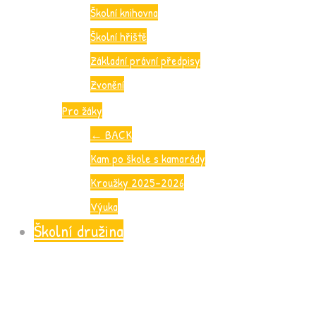
Školní knihovna
Školní hřiště
Základní právní předpisy
Zvonění
Pro žáky
←
BACK
Kam po škole s kamarády
Kroužky 2025-2026
Výuka
Školní družina