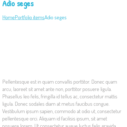
Adio seges
Home
Portfolio items
Adio seges
Pellentesque est in quam convallis porttitor. Donec quam
arcu, laoreet sit amet ante non, porttitor posuere ligula.
Phasellus leo felis, fringilla id tellus ac, consectetur mattis
ligula. Donec sodales diam at metus faucibus congue.
Vestibulum ipsum sapien, commodo at odio ut, consectetur
pellentesque orci. Aliquam id facilisis ipsum, sit amet
posuere lorem. Ut consectetur augue luctus felis gravida,