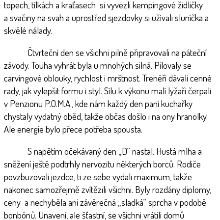
topech, tílkách a kraťasech si vyvezli kempingové židličky
a svačiny na svah a uprostřed sjezdovky si užívali sluníčka a
skvělé nálady.
Čtvrteční den se všichni pilně připravovali na páteční
závody. Touha vyhrát byla u mnohých silná. Pilovaly se
carvingové oblouky, rychlost i mrštnost. Trenéři dávali cenné
rady, jak vylepšit formu i styl. Sílu k výkonu malí lyžaři čerpali
v Penzionu P.O.M.A., kde nám každý den paní kuchařky
chystaly vydatný oběd, takže občas došlo i na ony hranolky.
Ale energie bylo přece potřeba spousta.
S napětím očekávaný den „D“ nastal. Hustá mlha a
sněžení ještě podtrhly nervozitu některých borců. Rodiče
povzbuzovali jezdce, ti ze sebe vydali maximum, takže
nakonec samozřejmě zvítězili všichni. Byly rozdány diplomy,
ceny a nechyběla ani závěrečná „sladká“ sprcha v podobě
bonbónů. Unavení, ale šťastní, se všichni vrátili domů