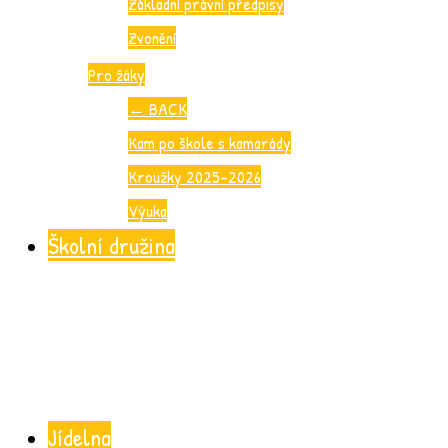
Základní právní předpisy
Zvonění
Pro žáky
←
BACK
Kam po škole s kamarády
Kroužky 2025-2026
Výuka
Školní družina
Jídelna