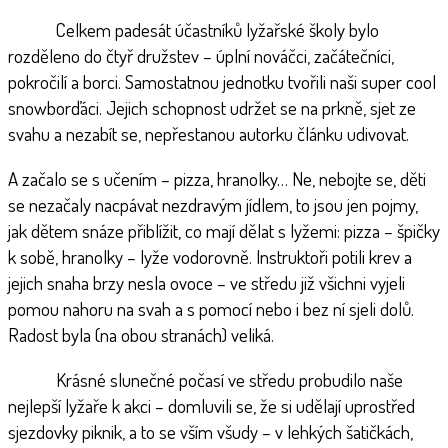
Celkem padesát účastníků lyžařské školy bylo
rozděleno do čtyř družstev – úplní nováčci, začátečníci,
pokročilí a borci. Samostatnou jednotku tvořili naši super cool
snowborďáci. Jejich schopnost udržet se na prkně, sjet ze
svahu a nezabít se, nepřestanou autorku článku udivovat.
A začalo se s učením – pizza, hranolky… Ne, nebojte se, děti
se nezačaly nacpávat nezdravým jídlem, to jsou jen pojmy,
jak dětem snáze přiblížit, co mají dělat s lyžemi: pizza – špičky
k sobě, hranolky – lyže vodorovně. Instruktoři potili krev a
jejich snaha brzy nesla ovoce – ve středu již všichni vyjeli
pomou nahoru na svah a s pomocí nebo i bez ní sjeli dolů.
Radost byla (na obou stranách) veliká.
Krásné slunečné počasí ve středu probudilo naše
nejlepší lyžaře k akci – domluvili se, že si udělají uprostřed
sjezdovky piknik, a to se vším všudy – v lehkých šatičkách,