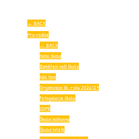
←
BACK
Pro rodiče
←
BACK
Naše škola
Zaměření naší školy
Náš tým
Organizace šk. roku 2026/27
Fotogalerie školy
GDPR
Školní knihovna
Školní hřiště