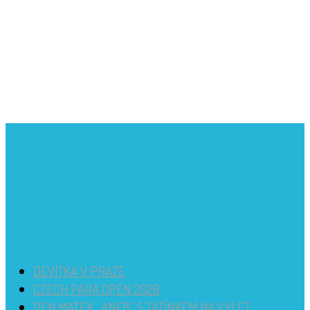
Nejnovější příspěvky
DEVÍTKA V PRAZE
CZECH PARA OPEN 2026
DEN MATEK „ANEB“ S TATÍNKEM NA VÝLET