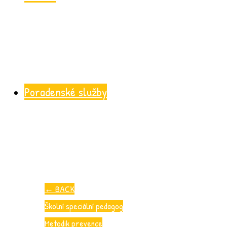
Poradenské služby
←
BACK
Školní speciální pedagog
Metodik prevence