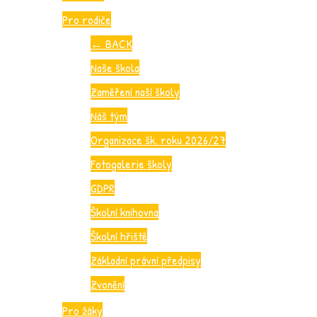
Pro rodiče
←
BACK
Naše škola
Zaměření naší školy
Náš tým
Organizace šk. roku 2026/27
Fotogalerie školy
GDPR
Školní knihovna
Školní hřiště
Základní právní předpisy
Zvonění
Pro žáky