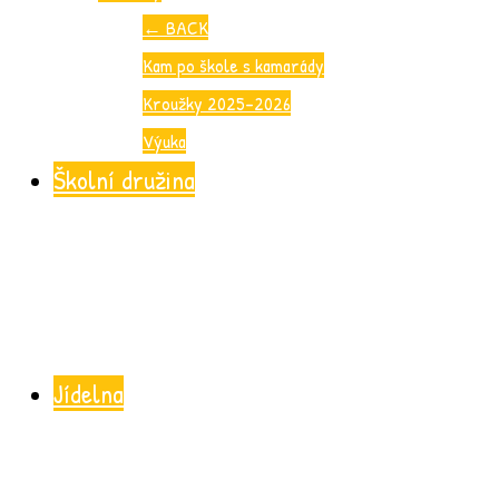
←
BACK
Kam po škole s kamarády
Kroužky 2025-2026
Výuka
Školní družina
Jídelna