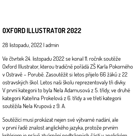
OXFORD ILLUSTRATOR 2022
28 listopadu, 2022
|
admin
Ve čtvrtek 24. listopadu 2022 se konal 11. ročník soutěže
Oxford Illustrator, kterou tradičně pořádá ZŠ Karla Pokorného
v Ostravě – Porubě. Zasoutěžit si letos přijelo 66 žáků z 22
ostravských škol. Letos naši školu reprezentovaly tři dívky.
V první kategorii to byla Nela Adamusová z 5. třídy, ve druhé
kategorii Kateřina Prokelová z 6. třídy a ve třetí kategorii
soutěžila Nela Krupová z 9. A.
Soutěžící musí prokázat nejen své výtvarné nadání, ale
v první řadě znalost anglického jazyka, protože prvním
kritériem je právě ztvárnění podtržených částí v anglickém