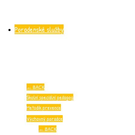
Poradenské služby
←
BACK
Školní speciální pedagog
Metodik prevence
Výchovný poradce
←
BACK