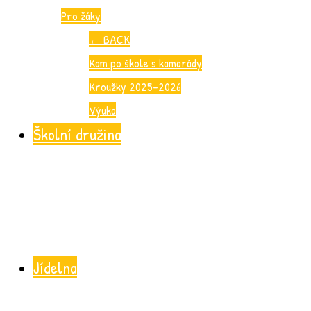
Pro žáky
←
BACK
Kam po škole s kamarády
Kroužky 2025-2026
Výuka
Školní družina
Jídelna