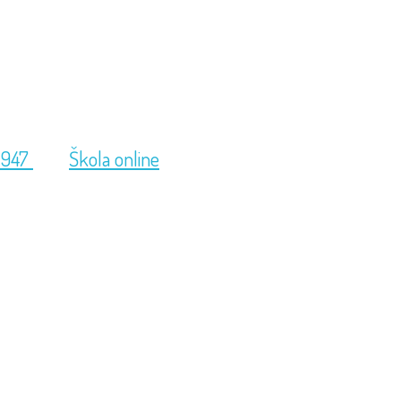
 947
Škola online