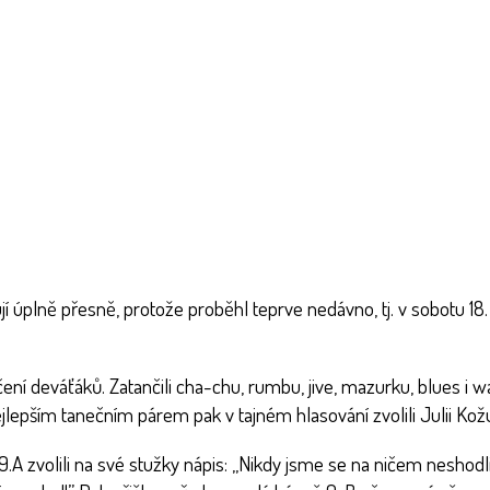
tují úplně přesně, protože proběhl teprve nedávno, tj. v sobotu 1
ní deváťáků. Zatančili cha-chu, rumbu, jive, mazurku, blues i wa
jlepším tanečním párem pak v tajném hlasování zvolili Julii Ko
.A zvolili na své stužky nápis: ,,Nikdy jsme se na ničem neshodli