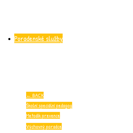
Poradenské služby
←
BACK
Školní speciální pedagog
Metodik prevence
Výchovný poradce