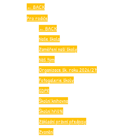
←
BACK
Pro rodiče
←
BACK
Naše škola
Zaměření naší školy
Náš tým
Organizace šk. roku 2026/27
Fotogalerie školy
GDPR
Školní knihovna
Školní hřiště
Základní právní předpisy
Zvonění