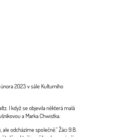
8. února 2023 v sále Kulturního
ltz. I když se objevila některá malá
žušníkovou a Marka Chwistka.
, ale odcházíme společně.” Žáci 9.B.