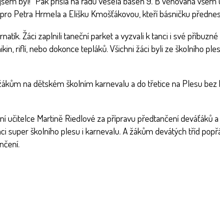
jsem byl!” Pak přišla na řadu veselá báseň 9. B věnovaná všem uči
pro Petra Hrmela a Elišku Kmošťákovou, kteří básničku přednesl
rnatík. Žáci zaplnili taneční parket a vyzvali k tanci i své příbuzn
in, riflí, nebo dokonce tepláků. Všichni žáci byli ze školního ple
ákům na dětském školním karnevalu a do třetice na Plesu bez kr
ní učitelce Martině Riedlové za přípravu předtančení deváťáků 
i super školního plesu i karnevalu. A žákům devátých tříd popřát,
nčení.