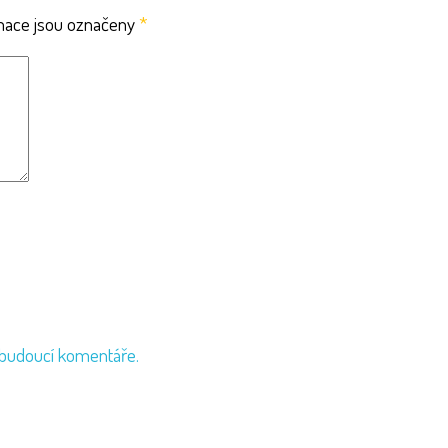
mace jsou označeny
*
 budoucí komentáře.