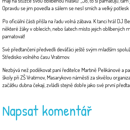
mají na stužce svou oblíbenou hlášku: ,,Jo, to si pamatuju, tam 
Opravdu se jim povedla a sálem se nesl smích a velký potlesk 
Po oficiální části přišla na řadu volná zábava. K tanci hrál DJ Be
některé žáky v oblecích, nebo šatech místo jejich oblíbených mik
pamatovat!
Své předtančení předvedli deváťáci ještě svým mladším spoluž
Středisko volného času Vratimov.
Nezbývá než poděkovat paní ředitelce Martině Pelikánové a pa
školy při ZŠ Vratimov, Masarykovo náměstí za skvělou organizac
začátku dubna čekají, zvládli stejně dobře jako své první předta
Napsat komentář