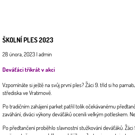
ŠKOLNÍ PLES 2023
28 února, 2023
|
admin
Deváťáci třikrát v akci
Vzpomínáte si ještě na svůj první ples? Žáci 9. tříd si ho pama
střediska ve Vratimově.
Po tradičním zahájení parket patřil tolik očekávanému předtanče
zaváhání, diváci výkony deváťáků ocenili velkým potleskem. Ne
Po předtančení proběhlo slavnostní stužkování deváťáků. Žáci 9