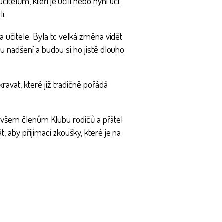
telům, kteří je učili nebo nyní učí.
i.
é a učitele. Byla to velká změna vidět
su nadšení a budou si ho jistě dlouho
avat, které již tradičně pořádá
a všem členům Klubu rodičů a přátel
 aby přijímací zkoušky, které je na