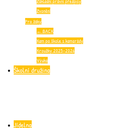
Základní právní předpisy
Zvonění
Pro žáky
←
BACK
Kam po škole s kamarády
Kroužky 2025-2026
Výuka
Školní družina
Jídelna