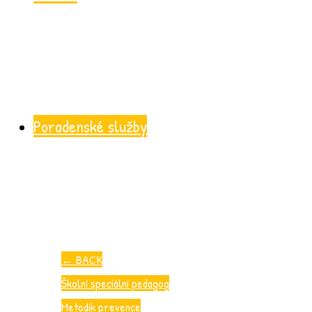
Poradenské služby
←
BACK
Školní speciální pedagog
Metodik prevence