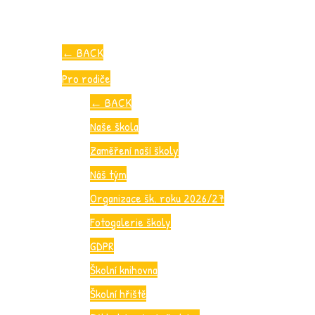
←
BACK
Pro rodiče
←
BACK
Naše škola
Zaměření naší školy
Náš tým
Organizace šk. roku 2026/27
Fotogalerie školy
GDPR
Školní knihovna
Školní hřiště