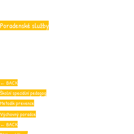
Poradenské služby
←
BACK
Školní speciální pedagog
Metodik prevence
Výchovný poradce
←
BACK