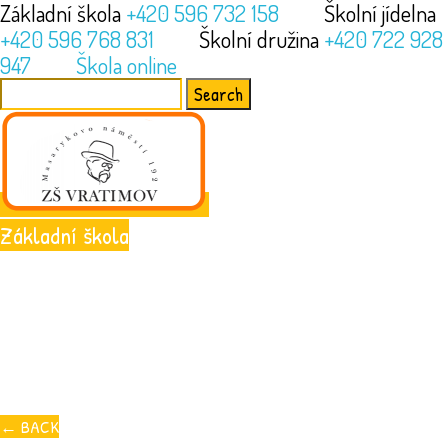
Základní škola
+420 596 732 158
Školní jídelna
+420 596 768 831
Školní družina
+420 722 928
947
Škola online
Search
for:
Základní škola
←
BACK