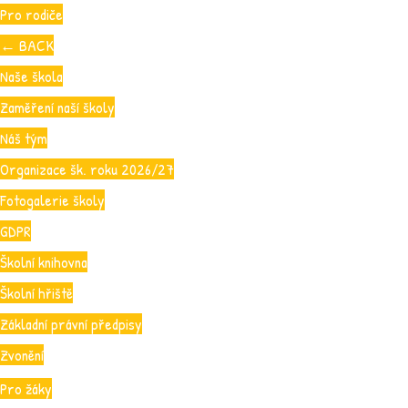
Pro rodiče
←
BACK
Naše škola
Zaměření naší školy
Náš tým
Organizace šk. roku 2026/27
Fotogalerie školy
GDPR
Školní knihovna
Školní hřiště
Základní právní předpisy
Zvonění
Pro žáky