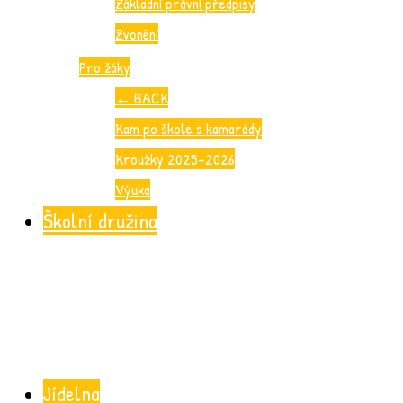
Základní právní předpisy
Zvonění
Pro žáky
←
BACK
Kam po škole s kamarády
Kroužky 2025-2026
Výuka
Školní družina
Jídelna