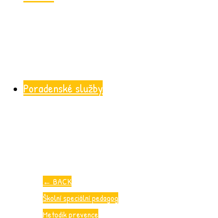
Poradenské služby
←
BACK
Školní speciální pedagog
Metodik prevence