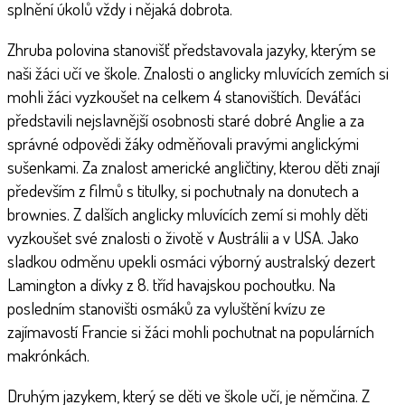
splnění úkolů vždy i nějaká dobrota.
Zhruba polovina stanovišť představovala jazyky, kterým se
naši žáci učí ve škole. Znalosti o anglicky mluvících zemích si
mohli žáci vyzkoušet na celkem 4 stanovištích. Deváťáci
představili nejslavnější osobnosti staré dobré Anglie a za
správné odpovědi žáky odměňovali pravými anglickými
sušenkami. Za znalost americké angličtiny, kterou děti znají
především z filmů s titulky, si pochutnaly na donutech a
brownies. Z dalších anglicky mluvících zemí si mohly děti
vyzkoušet své znalosti o životě v Austrálii a v USA. Jako
sladkou odměnu upekli osmáci výborný australský dezert
Lamington a dívky z 8. tříd havajskou pochoutku. Na
posledním stanovišti osmáků za vyluštění kvízu ze
zajímavostí Francie si žáci mohli pochutnat na populárních
makrónkách.
Druhým jazykem, který se děti ve škole učí, je němčina. Z