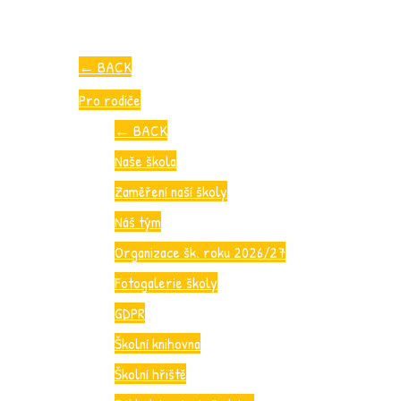
←
BACK
Pro rodiče
←
BACK
Naše škola
Zaměření naší školy
Náš tým
Organizace šk. roku 2026/27
Fotogalerie školy
GDPR
Školní knihovna
Školní hřiště