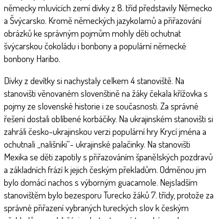
německy mluvících zemí dívky z 8. tříd představily Německo
a Švýcarsko. Kromě německých jazykolamů a přiřazování
obrázků ke správným pojmům mohly děti ochutnat
švýcarskou čokoládu i bonbony a populární německé
bonbony Haribo.
Dívky z devítky si nachystaly celkem 4 stanoviště. Na
stanovišti věnovaném slovenštině na žáky čekala křížovka s
pojmy ze slovenské historie i ze současnosti. Za správné
řešení dostali oblíbené korbáčiky. Na ukrajinském stanovišti si
zahráli česko-ukrajinskou verzi populární hry Krycí jména a
ochutnali „nališniki“- ukrajinské palačinky. Na stanovišti
Mexika se děti zapotily s přiřazováním španělských pozdravů
a základních frází k jejich českým překladům. Odměnou jim
bylo domácí nachos s výborným guacamole. Nejsladším
stanovištěm bylo bezesporu Turecko žáků 7. třídy, protože za
správné přiřazení vybraných tureckých slov k českým