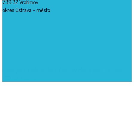
739 32 Vratimov
okres Ostrava – město
Copyrights: Základní škola Vratimov, Masarykovo náměstí 192,
739 32 Vratimov