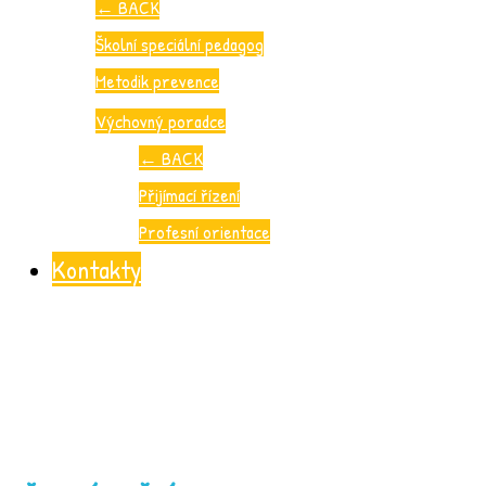
←
BACK
Školní speciální pedagog
Metodik prevence
Výchovný poradce
←
BACK
Přijímací řízení
Profesní orientace
Kontakty