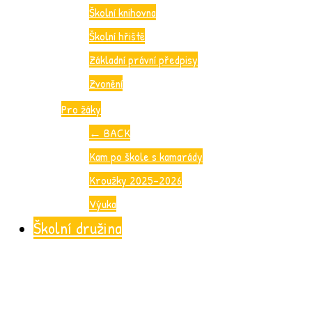
Školní knihovna
Školní hřiště
Základní právní předpisy
Zvonění
Pro žáky
←
BACK
Kam po škole s kamarády
Kroužky 2025-2026
Výuka
Školní družina