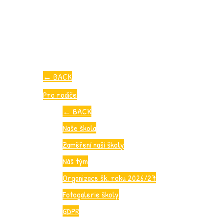
←
BACK
Pro rodiče
←
BACK
Naše škola
Zaměření naší školy
Náš tým
Organizace šk. roku 2026/27
Fotogalerie školy
GDPR