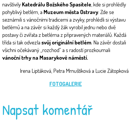
navštívily
Katedrálu Božského Spasitele
, kde si prohlédly
pohyblivý betlém, a
Muzeum města Ostravy
. Zde se
seznámili s vánočními tradicemi a zvyky, prohlédli si výstavu
betlémů a na závěr si každý žák vyrobil jednu nebo dvě
postavy či zvířata z betléma z připravených materiálů. Každá
třída si tak odvezla
svůj originální betlém
. Na závěr dostali
všichni očekávaný „rozchod“ a s radostí prozkoumali
vánoční trhy na Masarykově náměstí.
Irena Liptáková, Petra Mrnuštíková a Lucie Zátopková
FOTOGALERIE
Napsat komentář