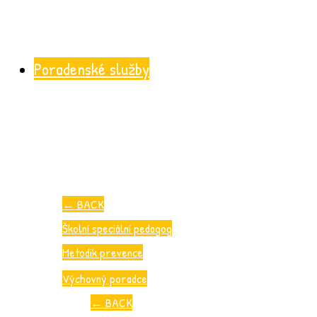
Poradenské služby
←
BACK
Školní speciální pedagog
Metodik prevence
Výchovný poradce
←
BACK