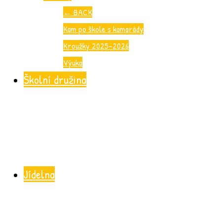
←
BACK
Kam po škole s kamarády
Kroužky 2025-2026
Výuka
Školní družina
Jídelna