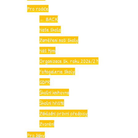
Pro rodiče
←
BACK
Naše škola
Zaměření naší školy
Náš tým
Organizace šk. roku 2026/27
Fotogalerie školy
GDPR
Školní knihovna
Školní hřiště
Základní právní předpisy
Zvonění
Pro žáky