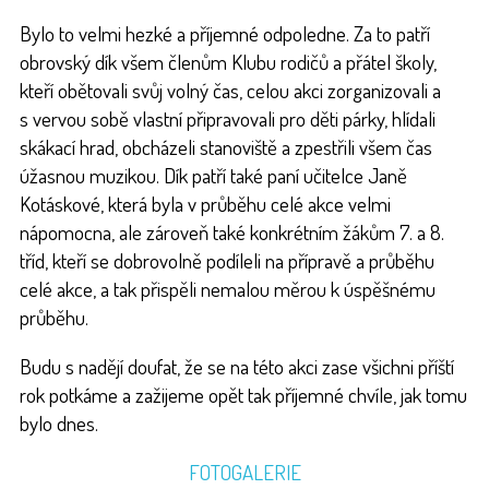
Bylo to velmi hezké a příjemné odpoledne. Za to patří
obrovský dík všem členům Klubu rodičů a přátel školy,
kteří obětovali svůj volný čas, celou akci zorganizovali a
s vervou sobě vlastní připravovali pro děti párky, hlídali
skákací hrad, obcházeli stanoviště a zpestřili všem čas
úžasnou muzikou. Dík patří také paní učitelce Janě
Kotáskové, která byla v průběhu celé akce velmi
nápomocna, ale zároveň také konkrétním žákům 7. a 8.
tříd, kteří se dobrovolně podíleli na přípravě a průběhu
celé akce, a tak přispěli nemalou měrou k úspěšnému
průběhu.
Budu s nadějí doufat, že se na této akci zase všichni příští
rok potkáme a zažijeme opět tak příjemné chvíle, jak tomu
bylo dnes.
FOTOGALERIE