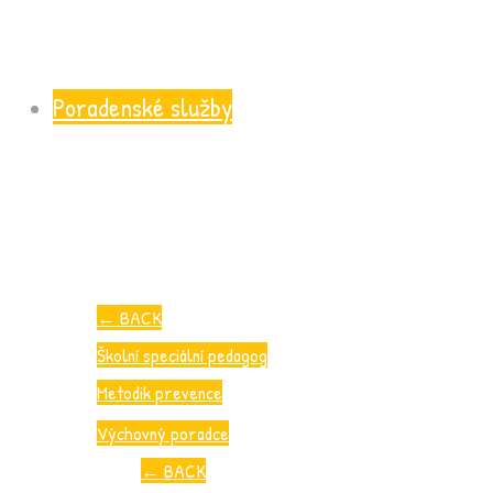
Poradenské služby
←
BACK
Školní speciální pedagog
Metodik prevence
Výchovný poradce
←
BACK