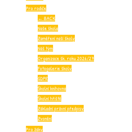
Pro rodiče
←
BACK
Naše škola
Zaměření naší školy
Náš tým
Organizace šk. roku 2026/27
Fotogalerie školy
GDPR
Školní knihovna
Školní hřiště
Základní právní předpisy
Zvonění
Pro žáky