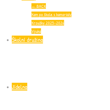
←
BACK
Kam po škole s kamarády
Kroužky 2025-2026
Výuka
Školní družina
Jídelna