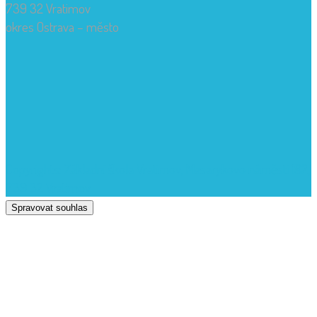
739 32 Vratimov
okres Ostrava – město
Copyrights: Základní škola Vratimov, Masarykovo náměstí 192,
739 32 Vratimov
Spravovat souhlas