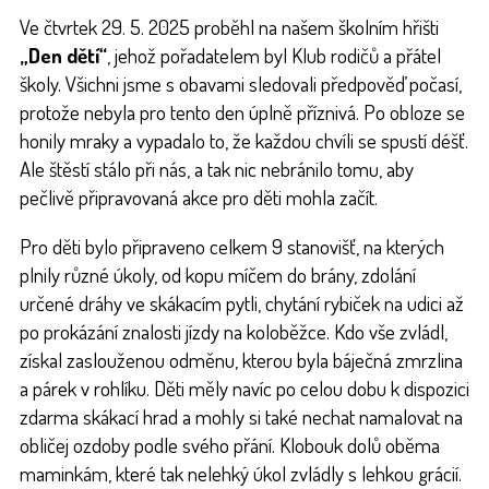
Ve čtvrtek 29. 5. 2025 proběhl na našem školním hřišti
„Den dětí“
, jehož pořadatelem byl Klub rodičů a přátel
školy. Všichni jsme s obavami sledovali předpověď počasí,
protože nebyla pro tento den úplně příznivá. Po obloze se
honily mraky a vypadalo to, že každou chvíli se spustí déšť.
Ale štěstí stálo při nás, a tak nic nebránilo tomu, aby
pečlivě připravovaná akce pro děti mohla začít.
Pro děti bylo připraveno celkem 9 stanovišť, na kterých
plnily různé úkoly, od kopu míčem do brány, zdolání
určené dráhy ve skákacím pytli, chytání rybiček na udici až
po prokázání znalosti jízdy na koloběžce. Kdo vše zvládl,
získal zaslouženou odměnu, kterou byla báječná zmrzlina
a párek v rohlíku. Děti měly navíc po celou dobu k dispozici
zdarma skákací hrad a mohly si také nechat namalovat na
obličej ozdoby podle svého přání. Klobouk dolů oběma
maminkám, které tak nelehký úkol zvládly s lehkou grácií.