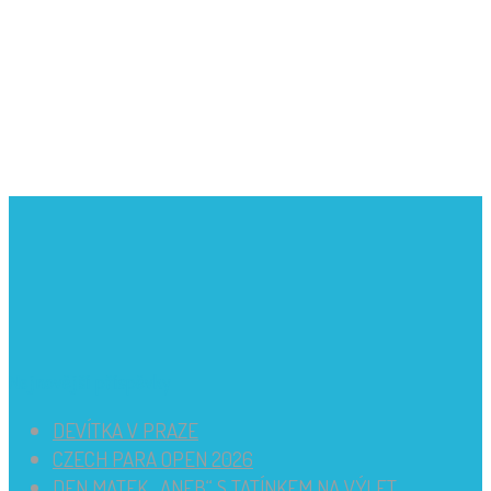
Nejnovější příspěvky
DEVÍTKA V PRAZE
CZECH PARA OPEN 2026
DEN MATEK „ANEB“ S TATÍNKEM NA VÝLET