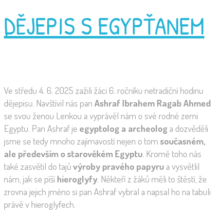
DĚJEPIS S EGYPŤANEM
Ve středu 4. 6. 2025 zažili žáci 6. ročníku netradiční hodinu
dějepisu. Navštívil nás pan
Ashraf Ibrahem Ragab Ahmed
se svou ženou Lenkou a vyprávěl nám o své rodné zemi
Egyptu. Pan Ashraf je
egyptolog a archeolog
a dozvěděli
jsme se tedy mnoho zajímavostí nejen o tom
současném,
ale především o starověkém Egyptu
. Kromě toho nás
také zasvětil do tajů
výroby pravého papyru
a vysvětlil
nám, jak se píší
hieroglyfy
. Někteří z žáků měli to štěstí, že
zrovna jejich jméno si pan Ashraf vybral a napsal ho na tabuli
právě v hieroglyfech.