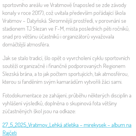
sportovního areálu ve Vratimově (naposled se zde závody
konaly v roce 2017), což uvítala především pořádající škola
Vratimov – Datyňská. Skromnější prostředí, v porovnání se
stadionem TJ Slezan ve F-M, místa posledních pěti ročníků,
snad pro většinu účastníků i organizátorů vyvažovala
domáčtější atmosféra.
Jak se stalo tradicí, šlo opět o vyvrcholení cyklu sportovních
soutěží organizačně i finančně podporovaných Regionem
Slezská brána, a to jak počtem sportujících, tak atmosférou,
kterou si fanděním svým kamarádům vytvořili žáci sami.
Fotodokumentace ze zahájení, průběhu některých disciplín a
vyhlášení výsledků, doplněna o skupinová fota většiny
zúčastněných škol jsou na odkaze:
27_5_2025_Vratimov_Lehká atletika – mirekysek – album na
Rajčeti