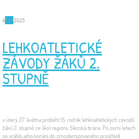
6
Čvn
2025
LEHKOATLETICKÉ
ZÁVODY ŽÁKŮ 2.
STUPNĚ
v úterý 27. května proběhl 15. ročník lehkoatletických závodů
žáků 2. stupně ze škol regionu Slezská brána. Po osmi letech
se vrátilo jeho konání do zmodernizovaného prostředí