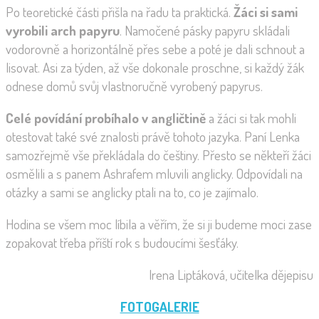
Po teoretické části přišla na řadu ta praktická.
Žáci si sami
vyrobili arch papyru
. Namočené pásky papyru skládali
vodorovně a horizontálně přes sebe a poté je dali schnout a
lisovat. Asi za týden, až vše dokonale proschne, si každý žák
odnese domů svůj vlastnoručně vyrobený papyrus.
Celé povídání probíhalo
v angličtině
a žáci si tak mohli
otestovat také své znalosti právě tohoto jazyka. Paní Lenka
samozřejmě vše překládala do češtiny. Přesto se někteří žáci
osmělili a s panem Ashrafem mluvili anglicky. Odpovídali na
otázky a sami se anglicky ptali na to, co je zajímalo.
Hodina se všem moc líbila a věřím, že si ji budeme moci zase
zopakovat třeba příští rok s budoucími šesťáky.
Irena Liptáková, učitelka dějepisu
FOTOGALERIE