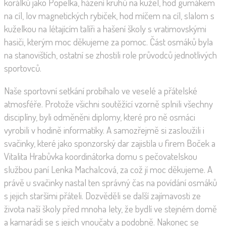
korálků jako Popelka, házení kruhů na kužel, hod gumákem
na cíl, lov magnetických rybiček, hod míčem na cíl, slalom s
kuželkou na létajícím talíři a hašení školy s vratimovskými
hasiči, kterým moc děkujeme za pomoc. Část osmáků byla
na stanovištích, ostatní se zhostili role průvodců jednotlivých
sportovců.
Naše sportovní setkání probíhalo ve veselé a přátelské
atmosféře. Protože všichni soutěžící vzorně splnili všechny
disciplíny, byli odměněni diplomy, které pro ně osmáci
vyrobili v hodině informatiky. A samozřejmě si zasloužili i
svačinky, které jako sponzorský dar zajistila u firem Boček a
Vitalita Hrabůvka koordinátorka domu s pečovatelskou
službou paní Lenka Machalcová, za což jí moc děkujeme. A
právě u svačinky nastal ten správný čas na povídání osmáků
s jejich staršími přáteli. Dozvěděli se další zajímavosti ze
života naší školy před mnoha lety, že bydlí ve stejném domě
a kamarádí se s jejich vnoučaty a podobně. Nakonec se