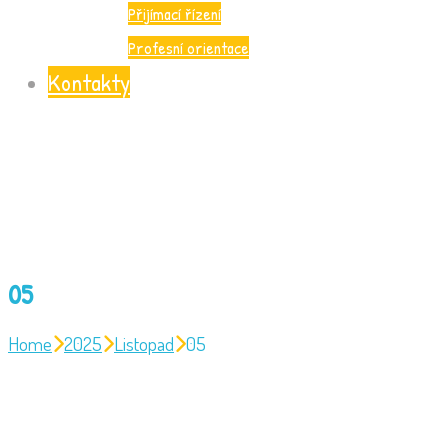
Přijímací řízení
Profesní orientace
Kontakty
05
Home
2025
Listopad
05