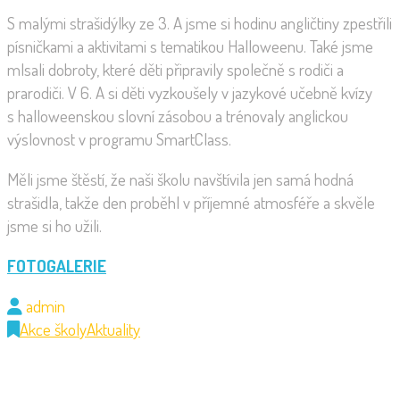
S malými strašidýlky ze 3. A jsme si hodinu angličtiny zpestřili
písničkami a aktivitami s tematikou Halloweenu. Také jsme
mlsali dobroty, které děti připravily společně s rodiči a
prarodiči. V 6. A si děti vyzkoušely v jazykové učebně kvízy
s halloweenskou slovní zásobou a trénovaly anglickou
výslovnost v programu SmartClass.
Měli jsme štěstí, že naši školu navštívila jen samá hodná
strašidla, takže den proběhl v příjemné atmosféře a skvěle
jsme si ho užili.
FOTOGALERIE
admin
Akce školy
Aktuality