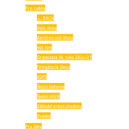
Pro rodiče
←
BACK
Naše škola
Zaměření naší školy
Náš tým
Organizace šk. roku 2026/27
Fotogalerie školy
GDPR
Školní knihovna
Školní hřiště
Základní právní předpisy
Zvonění
Pro žáky