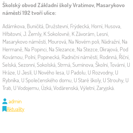
Školský obvod Základní školy Vratimov, Masarykovo
náměstí 192 tvoří ulice:
Adámkova, Buničitá, Družstevní, Frýdecká, Horní, Husova,
Hřbitovní, J. Žemly, K Sokolovně, K Závorám, Lesní,
Masarykovo náměstí, Mourová, Na Novém poli, Nádražní, Na
Hermaně, Na Popinci, Na Slezance, Na Stezce, Okrajová, Pod
Kovárnou, Polní, Popinecká, Radniční náměstí, Rodinná, Říční,
Selská, Sezonní, Sokolská, Strmá, Sumínova, Školní, Tovární, U
Hráze, U Jeslí, U Nového lesa, U Padolu, U Rozvodny, U
Rybníka, U Společenského domu, U Staré školy, U Strouhy, U
Trati, U Vodojemu, Úzká, Vodárenská, Výletní, Zaryjská.
admin
Aktuality