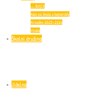
←
BACK
Kam po škole s kamarády
Kroužky 2025-2026
Výuka
Školní družina
Jídelna