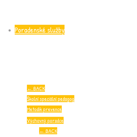
Poradenské služby
←
BACK
Školní speciální pedagog
Metodik prevence
Výchovný poradce
←
BACK