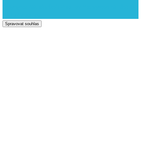
Copyrights: Základní škola Vratimov, Masarykovo náměstí 192,
739 32 Vratimov
Spravovat souhlas