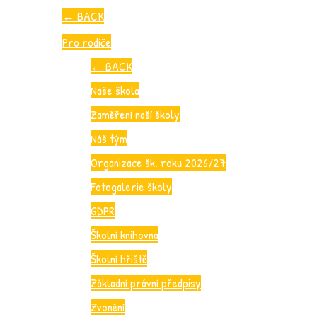
←
BACK
Pro rodiče
←
BACK
Naše škola
Zaměření naší školy
Náš tým
Organizace šk. roku 2026/27
Fotogalerie školy
GDPR
Školní knihovna
Školní hřiště
Základní právní předpisy
Zvonění