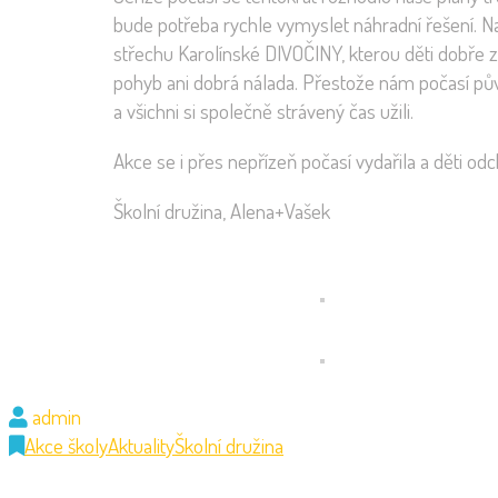
bude potřeba rychle vymyslet náhradní řešení. Na
střechu Karolínské DIVOČINY, kterou děti dobře zna
pohyb ani dobrá nálada. Přestože nám počasí pů
a všichni si společně strávený čas užili.
Akce se i přes nepřízeň počasí vydařila a děti o
Školní družina, Alena+Vašek
admin
Akce školy
Aktuality
Školní družina