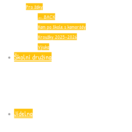
Pro žáky
←
BACK
Kam po škole s kamarády
Kroužky 2025-2026
Výuka
Školní družina
Jídelna