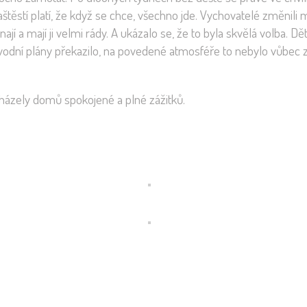
štěstí platí, že když se chce, všechno jde. Vychovatelé změnili
jí a mají ji velmi rády. A ukázalo se, že to byla skvělá volba. D
vodní plány překazilo, na povedené atmosféře to nebylo vůbec 
dcházely domů spokojené a plné zážitků.