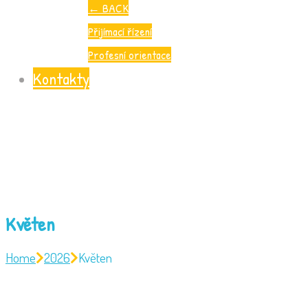
←
BACK
Přijímací řízení
Profesní orientace
Kontakty
Květen
Home
2026
Květen