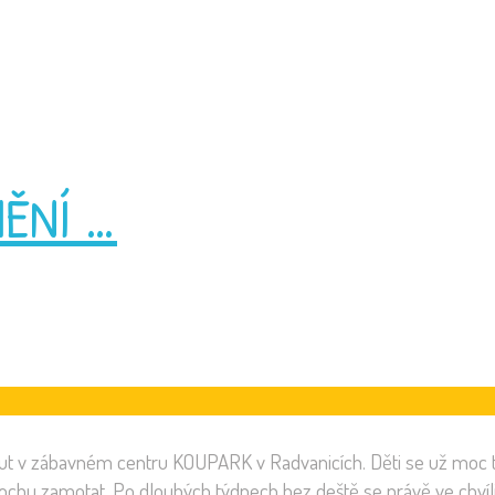
MĚNÍ …
t v zábavném centru KOUPARK v Radvanicích. Děti se už moc těš
ochu zamotat. Po dlouhých týdnech bez deště se právě ve chvíli o