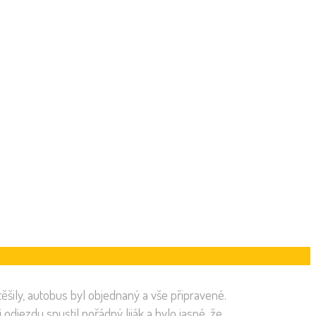
ily, autobus byl objednaný a vše připravené.
djezdu spustil pořádný liják a bylo jasné, že