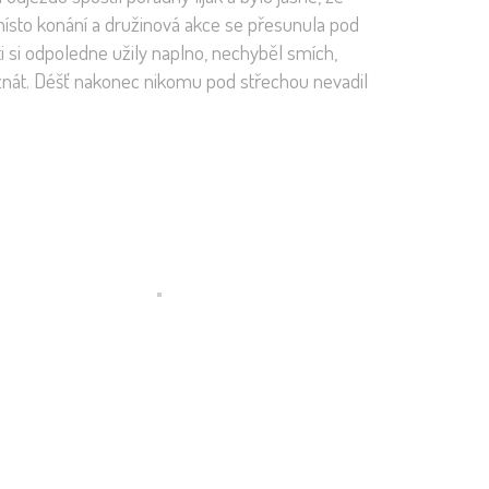
 místo konání a družinová akce se přesunula pod
ěti si odpoledne užily naplno, nechyběl smích,
znát. Déšť nakonec nikomu pod střechou nevadil