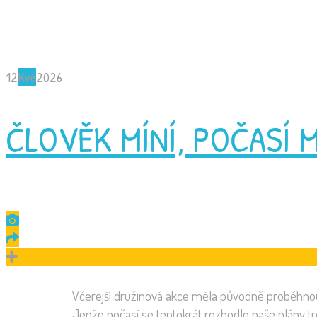
12
Kvě
2026
ČLOVĚK MÍNÍ, POČASÍ 
Včerejší družinová akce měla původně proběhnou
Jenže počasí se tentokrát rozhodlo naše plány tr