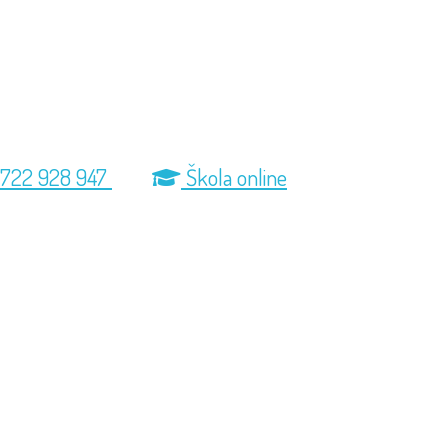
722 928 947
Škola online