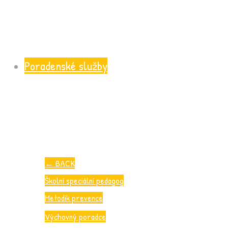
Poradenské služby
←
BACK
Školní speciální pedagog
Metodik prevence
Výchovný poradce