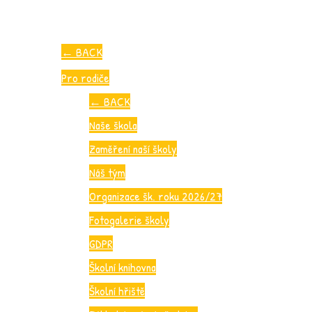
←
BACK
Pro rodiče
←
BACK
Naše škola
Zaměření naší školy
Náš tým
Organizace šk. roku 2026/27
Fotogalerie školy
GDPR
Školní knihovna
Školní hřiště