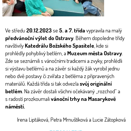
Ve středu
20.12.2023
se
5. a 7. třída
vypravila na malý
předvánoční výlet do Ostravy
. Během dopoledne třídy
navštívily
Katedrálu Božského Spasitele
, kde si
prohlédly pohyblivý betlém, a
Muzeum města Ostravy
.
Zde se seznámili s vánočními tradicemi a zvyky, prohlédli
si výstavu betlémů a na závěr si každý žák vyrobil jednu
nebo dvě postavy či zvířata z betléma z připravených
materiálů. Každá třída si tak odvezla
svůj originální
betlém
. Na závěr dostali všichni očekávaný „rozchod“ a
s radostí prozkoumali
vánoční trhy na Masarykově
náměstí.
Irena Liptáková, Petra Mrnuštíková a Lucie Zátopková