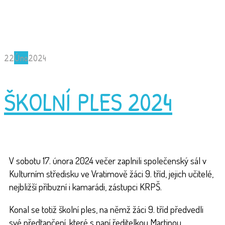
22
Úno
2024
ŠKOLNÍ PLES 2024
V sobotu 17. února 2024 večer zaplnili společenský sál v
Kulturním středisku ve Vratimově žáci 9. tříd, jejich učitelé,
nejbližší příbuzní i kamarádi, zástupci KRPŠ.
Konal se totiž školní ples, na němž žáci 9. tříd předvedli
své předtančení, které s paní ředitelkou Martinou