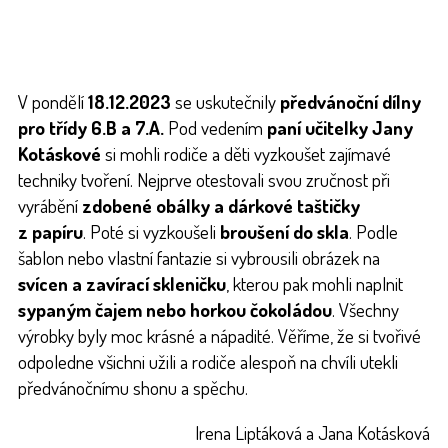
V pondělí
18.12.2023
se uskutečnily
předvánoční dílny
pro třídy 6.B a 7.A.
Pod vedením
paní učitelky Jany
Kotáskové
si mohli rodiče a děti vyzkoušet zajímavé
techniky tvoření. Nejprve otestovali svou zručnost při
vyrábění
zdobené obálky a dárkové taštičky
z papíru
. Poté si vyzkoušeli
broušení do skla
. Podle
šablon nebo vlastní fantazie si vybrousili obrázek na
svícen a zavírací skleničku
, kterou pak mohli naplnit
sypaným čajem nebo horkou čokoládou
. Všechny
výrobky byly moc krásné a nápadité. Věříme, že si tvořivé
odpoledne všichni užili a rodiče alespoň na chvíli utekli
předvánočnímu shonu a spěchu.
Irena Liptáková a Jana Kotásková