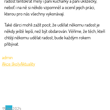
radost tentokrát měly i paní kuchařky a paní uklízečky,
neboť i na ně si někdo vzpomněl a ocenil jejich práci,
kterou pro nás všechny vykonávají.
Také dárci mohli zažít pocit, že udělat někomu radost je
někdy ještě lepší, než být obdarován. Věříme, že těch, kteří
chtějí někomu udělat radost, bude každým rokem
přibývat.
admin
Akce školy
Aktuality
19
Úno
2024