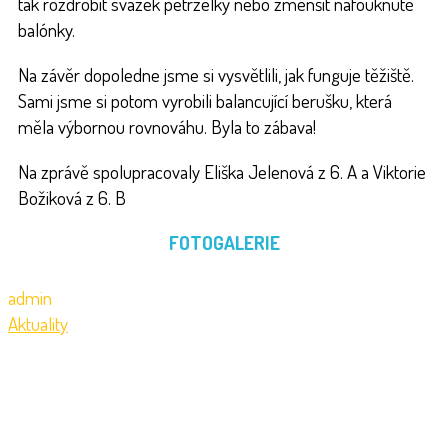
tak rozdrobit svazek petrželky nebo zmenšit nafouknuté
balónky.
Na závěr dopoledne jsme si vysvětlili, jak funguje těžiště.
Sami jsme si potom vyrobili balancující berušku, která
měla výbornou rovnováhu. Byla to zábava!
Na zprávě spolupracovaly Eliška Jelenová z 6. A a Viktorie
Božiková z 6. B
FOTOGALERIE
admin
Aktuality