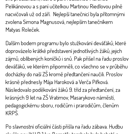
Pelikánovou a s paní učitelkou Martinou Riedlovou pilně
nacvičovali už od září. Nejlepší tanečnicí byla přítomnými
zvolena Simona Magnusová, nejlepším tanečníkem
Matyas Roleček.
Dalším bodem programu bylo stužkování deváťáků, které
doprovázelo krátké představení jednotlivých žáků, jejich
zájmů, oblíbených koníčků i snů. Pak přišel na řadu proslov
deváťáků, ve kterém připomněli, co všechno se v průběhu
docházky do naší ZŠ kromě předtančení naučili. Proslov
krásně přednesly Mája Haroková a Verča Pifková.
Následovalo poděkování žáků 9. tříd za předtančení, za
krásných 9 let na ZŠ Vratimov, Masarykovo náměstí,
pedagogickému sboru, rodičům i prarodičům, členům
KRPŠ.
Po slavnostní oficiální části přišla na řadu zábava. Hudbu