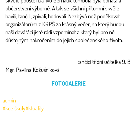
skvěle pouštěl DJ Ivo Bernatík, tombola byla bohatá a
občerstvení výborné. A tak se všichni přítomní skvěle
bavili, tančili, zpívali, hodovali. Nezbývá než poděkovat
organizátorům z KRPŠ za krásný večer, na který budou
naši deváťáci jistě rádi vzpomínat a který byl pro ně
důstojným nakročením do jejich společenského života.
tančící třídní učitelka 9. B
Mgr. Pavlína Kožušníková
FOTOGALERIE
admin
Akce školy
Aktuality