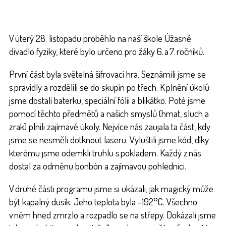
V úterý 28. listopadu proběhlo na naší škole Úžasné
divadlo fyziky, které bylo určeno pro žáky 6. a 7. ročníků.
První část byla světelná šifrovací hra. Seznámili jsme se
s pravidly a rozdělili se do skupin po třech. K plnění úkolů
jsme dostali baterku, speciální fólii a blikátko. Poté jsme
pomocí těchto předmětů a našich smyslů (hmat, sluch a
zrak) plnili zajímavé úkoly. Nejvíce nás zaujala ta část, kdy
jsme se nesměli dotknout laseru. Vyluštili jsme kód, díky
kterému jsme odemkli truhlu s pokladem. Každý z nás
dostal za odměnu bonbón a zajímavou pohlednici.
V druhé části programu jsme si ukázali, jak magický může
být kapalný dusík. Jeho teplota byla -192°C. Všechno
v něm hned zmrzlo a rozpadlo se na střepy. Dokázali jsme