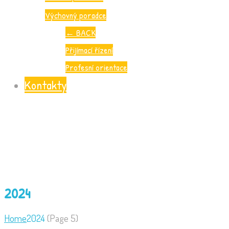
Výchovný poradce
←
BACK
Přijímací řízení
Profesní orientace
Kontakty
2024
Home
2024
(
Page 5)