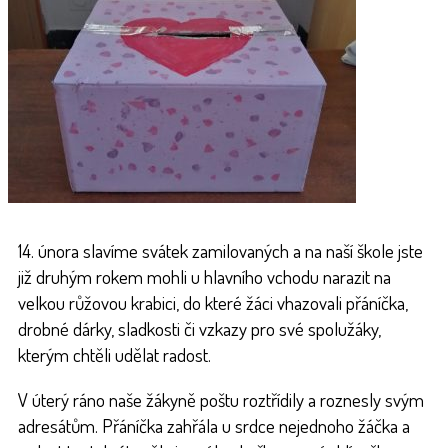
14. února slavíme svátek zamilovaných a na naší škole jste
již druhým rokem mohli u hlavního vchodu narazit na
velkou růžovou krabici, do které žáci vhazovali přáníčka,
drobné dárky, sladkosti či vzkazy pro své spolužáky,
kterým chtěli udělat radost.
V úterý ráno naše žákyně poštu roztřídily a roznesly svým
adresátům. Přáníčka zahřála u srdce nejednoho žáčka a