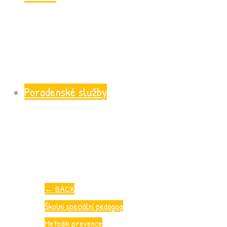
Poradenské služby
←
BACK
Školní speciální pedagog
Metodik prevence