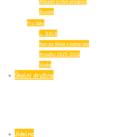
Základní právní předpisy
Zvonění
Pro žáky
←
BACK
Kam po škole s kamarády
Kroužky 2025-2026
Výuka
Školní družina
Jídelna