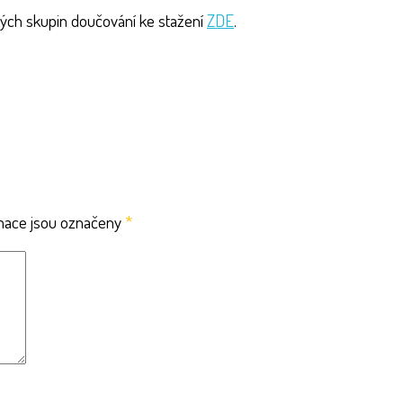
vých skupin doučování ke stažení
ZDE
.
mace jsou označeny
*