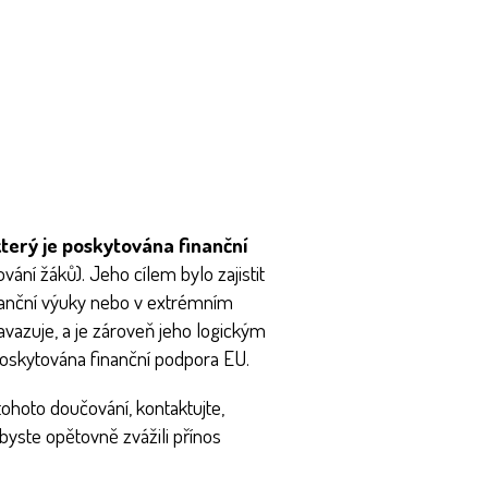
terý je poskytována finanční
ání žáků). Jeho cílem bylo zajistit
stanční výuky nebo v extrémním
avazuje, a je zároveň jeho logickým
 poskytována finanční podpora EU.
ohoto doučování, kontaktujte,
abyste opětovně zvážili přínos