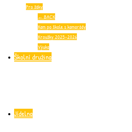
Pro žáky
←
BACK
Kam po škole s kamarády
Kroužky 2025-2026
Výuka
Školní družina
Jídelna