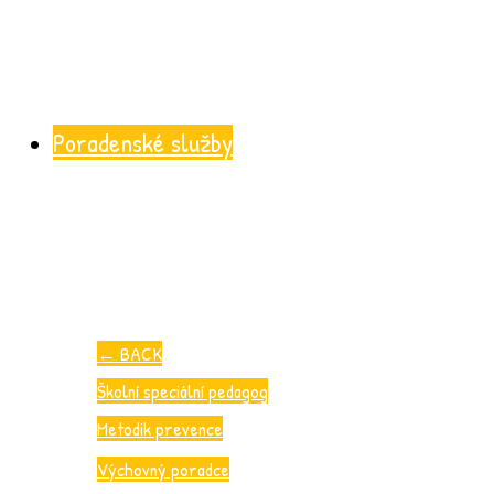
Poradenské služby
←
BACK
Školní speciální pedagog
Metodik prevence
Výchovný poradce