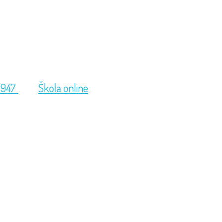
 947
Škola online