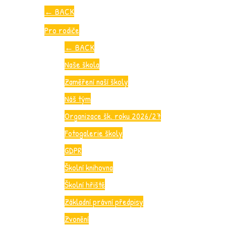
←
BACK
Pro rodiče
←
BACK
Naše škola
Zaměření naší školy
Náš tým
Organizace šk. roku 2026/27
Fotogalerie školy
GDPR
Školní knihovna
Školní hřiště
Základní právní předpisy
Zvonění