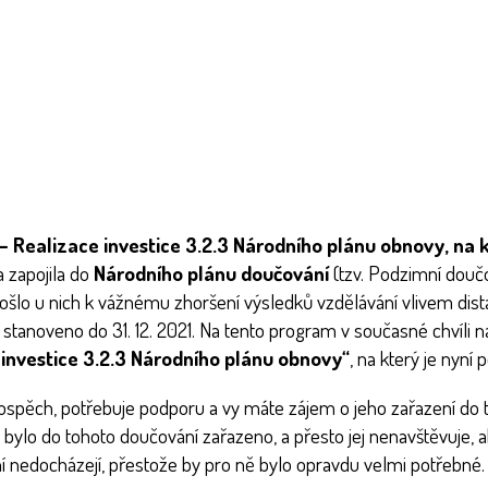
 Realizace investice 3.2.3 Národního plánu obnovy, na k
 zapojila do
Národního plánu doučování
(tzv. Podzimní doučov
došlo u nich k vážnému zhoršení výsledků vzdělávání vlivem di
 stanoveno do 31. 12. 2021.
Na tento program v současné chvíli n
 investice 3.2.3 Národního plánu obnovy“
, na který je nyní
spěch, potřebuje podporu a vy máte zájem o jeho zařazení do t
tě bylo do tohoto doučování zařazeno, a přesto jej nenavštěvuje, 
í nedocházejí, přestože by pro ně bylo opravdu velmi potřebné.