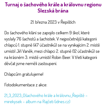
Turnaj o šachového krále a královnu regionu
Slezská brána
21. března 2023 v Řepištích
Do šachového klání se zapojilo celkem 9 škol, které
vyslaly 76 šachistů a šachistek. V nejpočetnější kategorii
chlapců 1. stupně (47 účastníků) se na vynikajícím 2. místě
umístil Jiří Vaněk, mezi chlapci 2. stupně (12 účastníků) se
na krásném 3. místě umístil Robin Beer. V třetí kategorii
děvčat jsme neměli zastoupení.
Chlapcům gratulujeme!
Fotodokumentace z akce:
21_3_2023_Ošachového krále a královnu_Řepiště –
mirekysek – album na Rajčeti (idnes.cz)