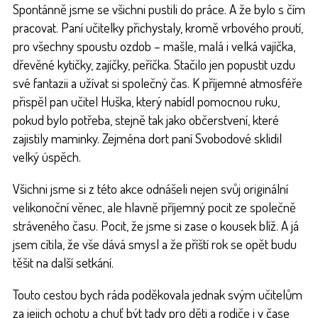
Spontánně jsme se všichni pustili do práce. A že bylo s čím
pracovat. Paní učitelky přichystaly, kromě vrbového proutí,
pro všechny spoustu ozdob – mašle, malá i velká vajíčka,
dřevěné kytičky, zajíčky, peříčka. Stačilo jen popustit uzdu
své fantazii a užívat si společný čas. K příjemné atmosféře
přispěl pan učitel Huška, který nabídl pomocnou ruku,
pokud bylo potřeba, stejně tak jako občerstvení, které
zajistily maminky. Zejména dort paní Svobodové sklidil
velký úspěch.
Všichni jsme si z této akce odnášeli nejen svůj originální
velikonoční věnec, ale hlavně příjemný pocit ze společně
stráveného času. Pocit, že jsme si zase o kousek blíž. A já
jsem cítila, že vše dává smysl a že příští rok se opět budu
těšit na další setkání.
Touto cestou bych ráda poděkovala jednak svým učitelům
za jejich ochotu a chuť být tady pro děti a rodiče i v čase