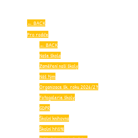
←
BACK
Pro rodiče
←
BACK
Naše škola
Zaměření naší školy
Náš tým
Organizace šk. roku 2026/27
Fotogalerie školy
GDPR
Školní knihovna
Školní hřiště