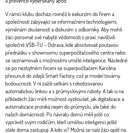
a prevence kyberšikany apod.
V rámci klubu dochází rovněž k exkurzím do firem a
společností zabývající se informačními technologiemi,
výměnám zkušeností a diskusím s odborníky. Aby mohli
žáci porovnat své nabyté vědomosti s praxí, navštívili
společně VŠB-TU – Ostrava, kde absolvovali poutavou
přednášku v showroomu superpočítačového centra nebo
se seznamovali s možnostmi umělé inteligence. Následně
se po nezbytném focení se superpočítačem Karolina
přesunuli do zdejší Smart Factory, což je model továrny
budoucnosti. V ní zažili setkání s robotizovanou
automatickou linkou a s průmyslovými roboty. A tak si na
příkladech žáci měli možnost vyzkoušet, jak digitalizace a
automatizace proniká nejen do průmyslu, ale také do
našich domácností. Po návratu domů měli jistě co
vyprávět svým rodičům, kteří umělou inteligenci ještě
stále doma zastupují. A kdo ví? Možná se naši žáci opět na