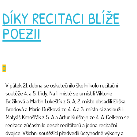
DÍKY RECITACI BLÍŽE
POEZII
V pátek 21. dubna se uskutečnilo školní kolo recitační
soutěže 4. a 5. třídy. Na 1. místě se umístili Viktorie
Božiková a Martin Lukeštík z 5. A, 2. místo obsadili Eliška
Brodová a Marie Dušková ze 4. A a 3. místo si zasloužili
Matyáš Kmošťák z 5. A a Artur Kulštejn ze 4. A. Celkem se
recitace zúčastnilo deset recitátorů a jedna recitační
dvojice. Všichni soutěžící předvedli úctyhodné výkony a