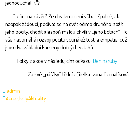
jednoduché!“ 😊
Co říct na závěr? Že chvílemi není vůbec špatné, ale
naopak žádoucí, podívat se na svět očima druhého, zažít
jeho pocity, chodit alespoň malou chvíli v „jeho botách“. To
vše napomáhá rozvoji pocitu sounáležitosti a empatie, což
jsou dva základní kameny dobrých vztahů.
Fotky z akce v následujícím odkazu:
Den naruby
Za své „páťáky“ třídní učitelka Ivana Bernatíková
admin
Akce školy
Aktuality