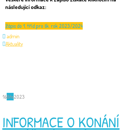
následující odkaz:
Zápis do 1. tříd pro šk. rok 2023/2024
admin
Aktuality
16
Bře
2023
INFORMACE O KONÁNÍ