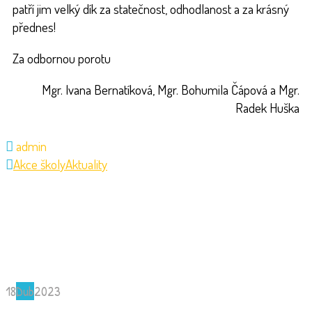
patří jim velký dík za statečnost, odhodlanost a za krásný
přednes!
Za odbornou porotu
Mgr. Ivana Bernatíková, Mgr. Bohumila Čápová a Mgr.
Radek Huška
admin
Akce školy
Aktuality
18
Dub
2023