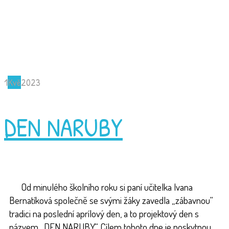
1
Kvě
2023
DEN NARUBY
Od minulého školního roku si paní učitelka Ivana
Bernatíková společně se svými žáky zavedla „zábavnou“
tradici na poslední aprílový den, a to projektový den s
názvem „DEN NARUBY“. Cílem tohoto dne je poskytnou