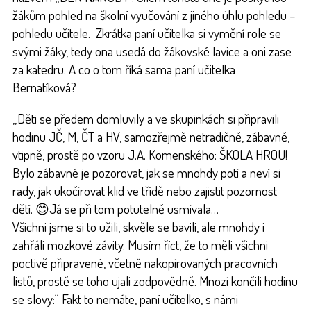
žákům pohled na školní vyučování z jiného úhlu pohledu –
pohledu učitele. Zkrátka paní učitelka si vymění role se
svými žáky, tedy ona usedá do žákovské lavice a oni zase
za katedru. A co o tom říká sama paní učitelka
Bernatíková?
„Děti se předem domluvily a ve skupinkách si připravili
hodinu JČ, M, ČT a HV, samozřejmě netradičně, zábavně,
vtipně, prostě po vzoru J.A. Komenského: ŠKOLA HROU!
Bylo zábavné je pozorovat, jak se mnohdy potí a neví si
rady, jak ukočírovat klid ve třídě nebo zajistit pozornost
dětí. 😊Já se při tom potutelně usmívala…
Všichni jsme si to užili, skvěle se bavili, ale mnohdy i
zahřáli mozkové závity. Musím říct, že to měli všichni
poctivě připravené, včetně nakopírovaných pracovních
listů, prostě se toho ujali zodpovědně. Mnozí končili hodinu
se slovy:“ Fakt to nemáte, paní učitelko, s námi