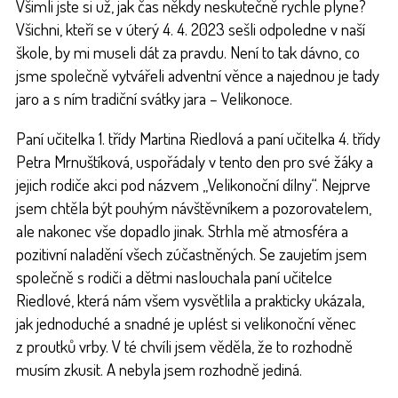
Všimli jste si už, jak čas někdy neskutečně rychle plyne?
Všichni, kteří se v úterý 4. 4. 2023 sešli odpoledne v naší
škole, by mi museli dát za pravdu. Není to tak dávno, co
jsme společně vytvářeli adventní věnce a najednou je tady
jaro a s ním tradiční svátky jara – Velikonoce.
Paní učitelka 1. třídy Martina Riedlová a paní učitelka 4. třídy
Petra Mrnuštíková, uspořádaly v tento den pro své žáky a
jejich rodiče akci pod názvem „Velikonoční dílny“. Nejprve
jsem chtěla být pouhým návštěvníkem a pozorovatelem,
ale nakonec vše dopadlo jinak. Strhla mě atmosféra a
pozitivní naladění všech zúčastněných. Se zaujetím jsem
společně s rodiči a dětmi naslouchala paní učitelce
Riedlové, která nám všem vysvětlila a prakticky ukázala,
jak jednoduché a snadné je uplést si velikonoční věnec
z proutků vrby. V té chvíli jsem věděla, že to rozhodně
musím zkusit. A nebyla jsem rozhodně jediná.