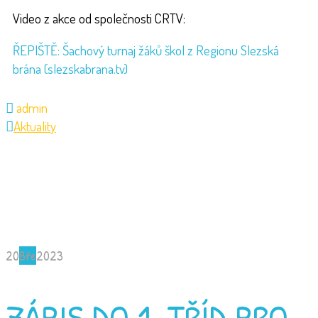
Video z akce od společnosti CRTV:
ŘEPIŠTĚ: Šachový turnaj žáků škol z Regionu Slezská
brána (slezskabrana.tv)
admin
Aktuality
20
Bře
2023
ZÁPIS DO 1. TŘÍD PRO