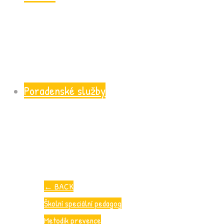
Poradenské služby
←
BACK
Školní speciální pedagog
Metodik prevence