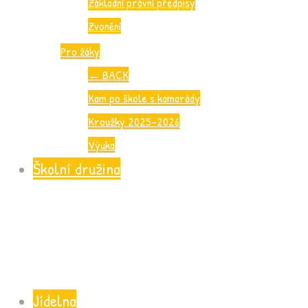
Základní právní předpisy
Zvonění
Pro žáky
←
BACK
Kam po škole s kamarády
Kroužky 2025-2026
Výuka
Školní družina
Jídelna