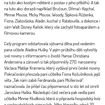
na tuto akci kostým některé z postav z jeho příběhů. A tak
na tuto akci dorazili například Bručoun, Dřímal i Kejchal,
Minnie Mouse, Micky Mouse, Woody, Šípková Růženka,
Fiona, Zlatovláska, Aladin, kuchař z Ratatouille, a dokonce i
sám Walt Disney Kaňok, který vše zachytil fotoaparátem a
filmovou kamerou.
Celý program odstartovala výtvarná dílna pod vedením
pana učitele Aladina Hušky. V jejím průběhu děti vytvořily
své noviny s informacemi o životě Hanse Christiana
Andersena a zároveň si tak připomněly 270. narozeniny
Václava Matěje Krameria, který vydával první české noviny.
Pokračování převzala paní učitelka Fiona Kožušníková, jejíž
věta „Tak nám zabili Ferdinanda, paní Müllerová!“,
naznačovala, že přišel čas připomenout si sto let od úmrtí
Jaroslava Haška. Následující část večera pak vedla paní
učitelka Minnie Kludková, která si připravila hospodský kvíz
o cestovatelských výpravách Jiřího Hanzelky, jehož 20.